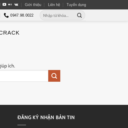
Giới thiệu
Liên hệ
Tuyển dụng
Tìm
0947.98.0022
kiếm:
 CRACK
iúp ích.
ĐĂNG KÝ NHẬN BẢN TIN