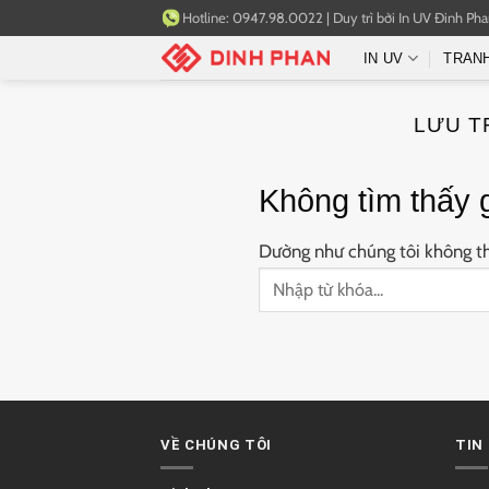
Bỏ
Hotline:
0947.98.0022
|
Duy trì bởi
In UV Đinh Ph
qua
IN UV
TRAN
nội
dung
LƯU T
Không tìm thấy 
Dường như chúng tôi không thể
VỀ CHÚNG TÔI
TIN