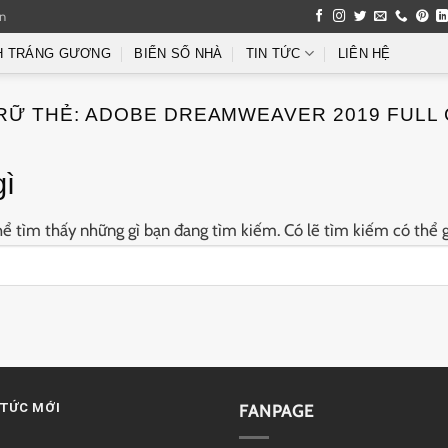
an
H TRÁNG GƯƠNG
BIỂN SỐ NHÀ
TIN TỨC
LIÊN HỆ
RỮ THẺ:
ADOBE DREAMWEAVER 2019 FULL
gì
 tìm thấy những gì bạn đang tìm kiếm. Có lẽ tìm kiếm có thể g
 TỨC MỚI
FANPAGE