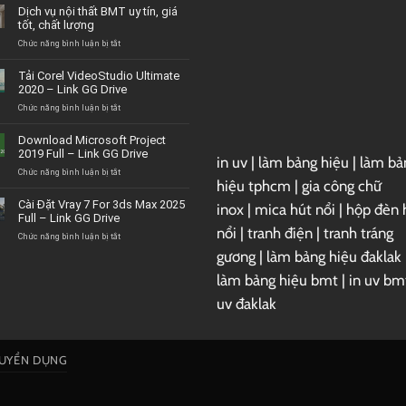
Dịch vụ nội thất BMT uy tín, giá
tốt, chất lượng
ở
Chức năng bình luận bị tắt
Dịch
vụ
Tải Corel VideoStudio Ultimate
nội
2020 – Link GG Drive
thất
BMT
ở
Chức năng bình luận bị tắt
uy
Tải
tín,
Corel
Download Microsoft Project
giá
VideoStudio
2019 Full – Link GG Drive
tốt,
in uv
|
làm bảng hiệu
|
làm bả
Ultimate
chất
2020
ở
Chức năng bình luận bị tắt
hiệu tphcm
|
gia công chữ
lượng
–
Download
Link
Microsoft
Cài Đặt Vray 7 For 3ds Max 2025
inox
|
mica hút nổi
|
hộp đèn 
GG
Project
Full – Link GG Drive
Drive
2019
nổi
|
tranh điện
|
tranh tráng
Full
ở
Chức năng bình luận bị tắt
–
Cài
gương
|
làm bảng hiệu đaklak
Link
Đặt
GG
Vray
làm bảng hiệu bmt
|
in uv bm
Drive
7
uv đaklak
For
3ds
Max
2025
Full
UYỂN DỤNG
–
Link
GG
Drive