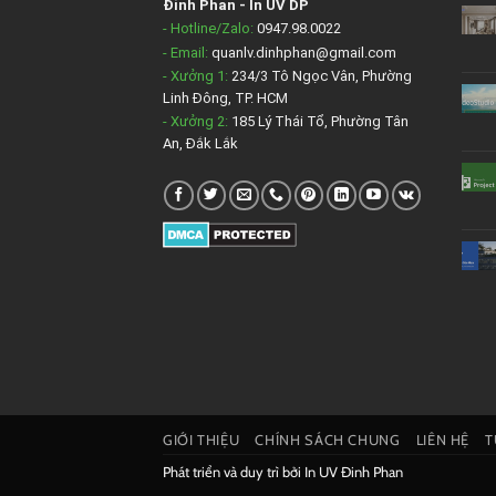
Đinh Phan
-
In UV DP
- Hotline/Zalo:
0947.98.0022
- Email:
quanlv.dinhphan@gmail.com
- Xưởng 1:
234/3 Tô Ngọc Vân, Phường
Linh Đông, TP. HCM
- Xưởng 2:
185 Lý Thái Tổ, Phường Tân
An, Đắk Lắk
GIỚI THIỆU
CHÍNH SÁCH CHUNG
LIÊN HỆ
T
Phát triển và duy trì bởi
In UV Đinh Phan