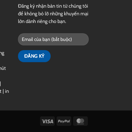
Đăng ký nhận bản tin từ chúng tôi
để không bỏ lỡ những khuyến mại
lớn dành riêng cho bạn.
ng
hút
|
t
|
in
Visa
PayPal
MasterCard