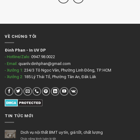
VỀ CHÚNG TÔI
Đinh Phan
-
In UV DP
- Hotline/Zalo:
0947.98.0022
- Email:
quanlv.dinhphan@gmail.com
- Xưởng 1:
234/3 Tô Ngọc Vân, Phường Linh Đông, TP. HCM
- Xưởng 2:
185 Lý Thái Tổ, Phường Tân An, Đắk Lắk
TIN TỨC MỚI
Dịch vụ nội thất BMT uy tín, giá tốt, chất lượng
ở
Chức năng bình luận bị tắt