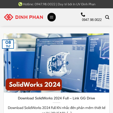
Bỏ
Hotline:
0947.98.0022
|
Duy trì bởi
In UV Đinh Phan
qua
nội
0947.98.0022
dung
08
Th7
Download SolidWorks 2024 Full – Link GG Drive
Download SolidWorks 2024 Full Khi nhắc đến phần mềm thiết kế