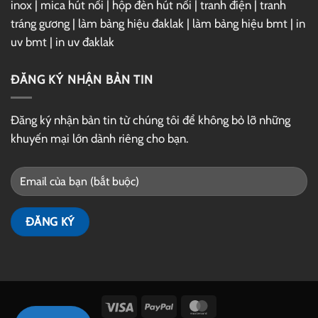
inox
|
mica hút nổi
|
hộp đèn hút nổi
|
tranh điện
|
tranh
tráng gương
|
làm bảng hiệu đaklak
|
làm bảng hiệu bmt
|
in
uv bmt
|
in uv đaklak
ĐĂNG KÝ NHẬN BẢN TIN
Đăng ký nhận bản tin từ chúng tôi để không bỏ lỡ những
khuyến mại lớn dành riêng cho bạn.
Visa
PayPal
MasterCard