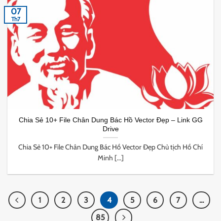
07
Th7
Chia Sẻ 10+ File Chân Dung Bác Hồ Vector Đẹp – Link GG
Drive
Chia Sẻ 10+ File Chân Dung Bác Hồ Vector Đẹp Chủ tịch Hồ Chí
Minh [...]
1
2
3
4
5
6
7
…
85