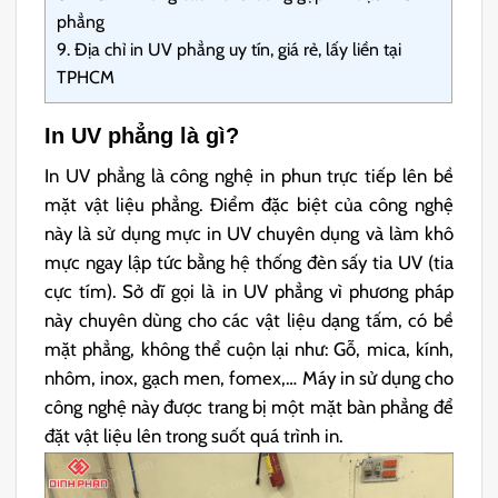
phẳng
9.
Địa chỉ in UV phẳng uy tín, giá rẻ, lấy liền tại
TPHCM
In UV phẳng là gì?
In UV phẳng là công nghệ in phun trực tiếp lên bề
mặt vật liệu phẳng. Điểm đặc biệt của công nghệ
này là sử dụng mực in UV chuyên dụng và làm khô
mực ngay lập tức bằng hệ thống đèn sấy tia UV (tia
cực tím). Sở dĩ gọi là in UV phẳng vì phương pháp
này chuyên dùng cho các vật liệu dạng tấm, có bề
mặt phẳng, không thể cuộn lại như: Gỗ, mica, kính,
nhôm, inox, gạch men, fomex,… Máy in sử dụng cho
công nghệ này được trang bị một mặt bàn phẳng để
đặt vật liệu lên trong suốt quá trình in.