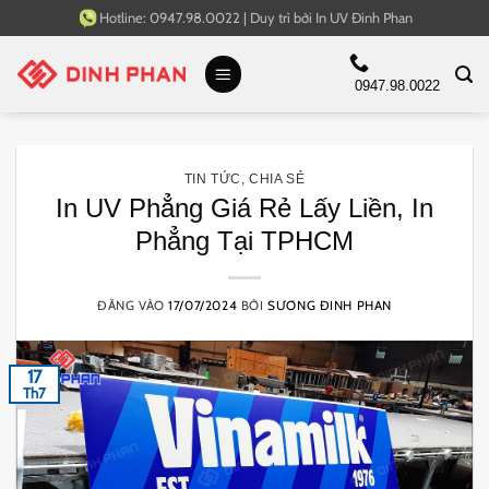
Bỏ
Hotline:
0947.98.0022
|
Duy trì bởi
In UV Đinh Phan
qua
nội
0947.98.0022
dung
TIN TỨC
,
CHIA SẺ
In UV Phẳng Giá Rẻ Lấy Liền, In
Phẳng Tại TPHCM
ĐĂNG VÀO
17/07/2024
BỞI
SƯƠNG ĐINH PHAN
17
Th7