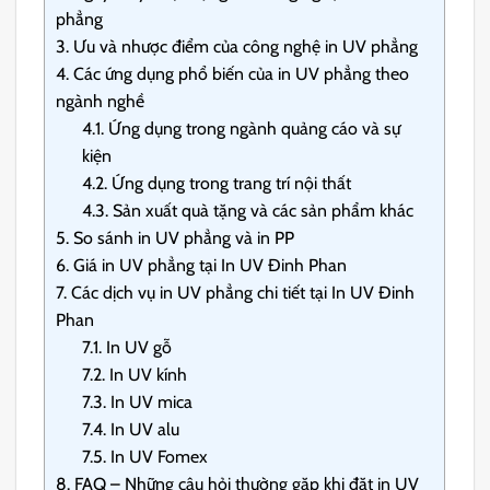
phẳng
3.
Ưu và nhược điểm của công nghệ in UV phẳng
4.
Các ứng dụng phổ biến của in UV phẳng theo
ngành nghề
4.1.
Ứng dụng trong ngành quảng cáo và sự
kiện
4.2.
Ứng dụng trong trang trí nội thất
4.3.
Sản xuất quà tặng và các sản phẩm khác
5.
So sánh in UV phẳng và in PP
6.
Giá in UV phẳng tại In UV Đinh Phan
7.
Các dịch vụ in UV phẳng chi tiết tại In UV Đinh
Phan
7.1.
In UV gỗ
7.2.
In UV kính
7.3.
In UV mica
7.4.
In UV alu
7.5.
In UV Fomex
8.
FAQ – Những câu hỏi thường gặp khi đặt in UV