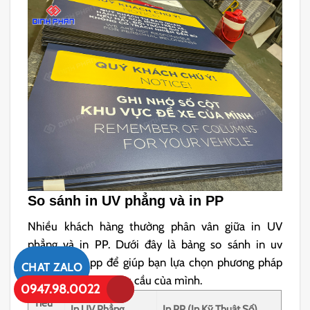
So sánh in UV phẳng và in PP
Nhiều khách hàng thường phân vân giữa in UV
phẳng và in PP. Dưới đây là bảng so sánh in uv
phẳng và in pp để giúp bạn lựa chọn phương pháp
CHAT ZALO
phù hợp nhất với nhu cầu của mình.
0947.98.0022
Tiêu
In UV Phẳng
In PP (In Kỹ Thuật Số)