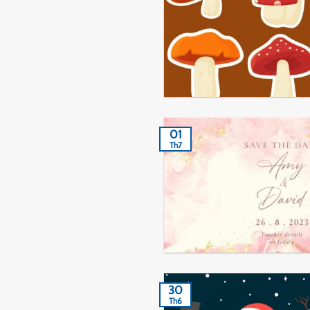
01
Th7
30
Th6