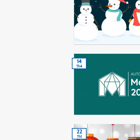
14
Th4
22
Th1