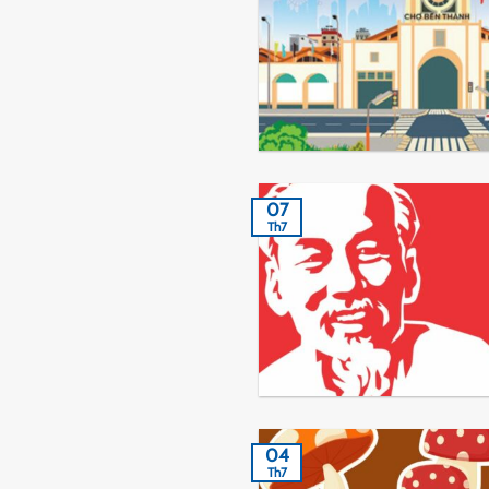
07
Th7
04
Th7