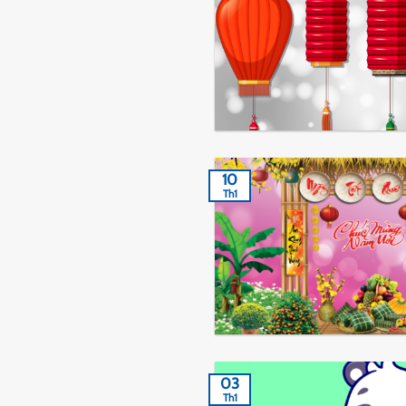
10
Th1
03
Th1