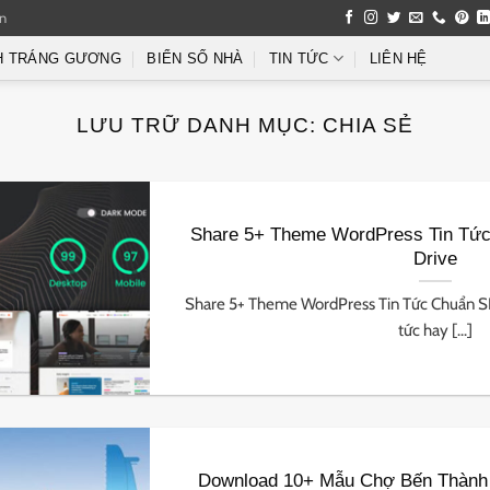
an
H TRÁNG GƯƠNG
BIỂN SỐ NHÀ
TIN TỨC
LIÊN HỆ
LƯU TRỮ DANH MỤC:
CHIA SẺ
Share 5+ Theme WordPress Tin Tứ
Drive
Share 5+ Theme WordPress Tin Tức Chuẩn S
tức hay [...]
Download 10+ Mẫu Chợ Bến Thành 