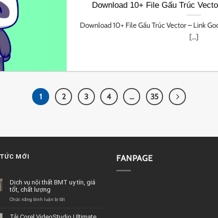
Download 10+ File Gấu Trúc Vecto
Download 10+ File Gấu Trúc Vector – Link Goo
[...]
1
2
3
4
…
35
 TỨC MỚI
FANPAGE
Dịch vụ nội thất BMT uy tín, giá
tốt, chất lượng
ở
Chức năng bình luận bị tắt
Dịch
vụ
Tải Corel VideoStudio Ultimate