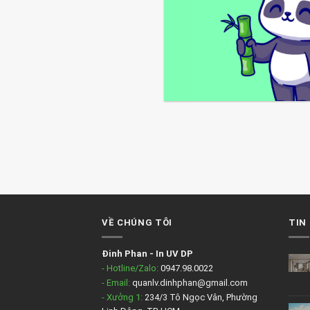
VỀ CHÚNG TÔI
TIN
Đinh Phan
-
In UV DP
- Hotline/Zalo:
0947.98.0022
- Email:
quanlv.dinhphan@gmail.com
- Xưởng 1:
234/3 Tô Ngọc Vân, Phường