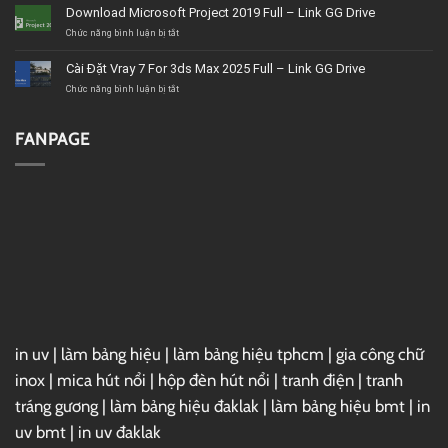
uy
Corel
Download Microsoft Project 2019 Full – Link GG Drive
tín,
VideoStudio
giá
Ultimate
ở
Chức năng bình luận bị tắt
tốt,
2020
Download
chất
–
Microsoft
Cài Đặt Vray 7 For 3ds Max 2025 Full – Link GG Drive
lượng
Link
Project
GG
2019
ở
Chức năng bình luận bị tắt
Drive
Full
Cài
–
Đặt
Link
Vray
FANPAGE
GG
7
Drive
For
3ds
Max
2025
Full
–
Link
GG
Drive
in uv
|
làm bảng hiệu
|
làm bảng hiệu tphcm
|
gia công chữ
inox
|
mica hút nổi
|
hộp đèn hút nổi
|
tranh điện
|
tranh
tráng gương
|
làm bảng hiệu đaklak
|
làm bảng hiệu bmt
|
in
uv bmt
|
in uv đaklak