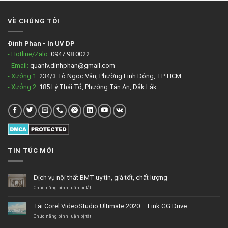
VỀ CHÚNG TÔI
Đinh Phan
-
In UV DP
- Hotline/Zalo:
0947.98.0022
- Email:
quanlv.dinhphan@gmail.com
- Xưởng 1:
234/3 Tô Ngọc Vân, Phường Linh Đông, TP. HCM
- Xưởng 2:
185 Lý Thái Tổ, Phường Tân An, Đắk Lắk
TIN TỨC MỚI
Dịch vụ nội thất BMT uy tín, giá tốt, chất lượng
ở
Chức năng bình luận bị tắt
Dịch
vụ
Tải Corel VideoStudio Ultimate 2020 – Link GG Drive
nội
thất
ở
Chức năng bình luận bị tắt
BMT
Tải