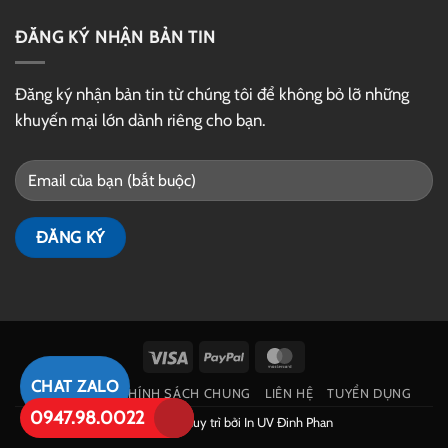
ĐĂNG KÝ NHẬN BẢN TIN
Đăng ký nhận bản tin từ chúng tôi để không bỏ lỡ những
khuyến mại lớn dành riêng cho bạn.
Visa
PayPal
MasterCard
CHAT ZALO
GIỚI THIỆU
CHÍNH SÁCH CHUNG
LIÊN HỆ
TUYỂN DỤNG
0947.98.0022
Phát triển và duy trì bởi
In UV Đinh Phan