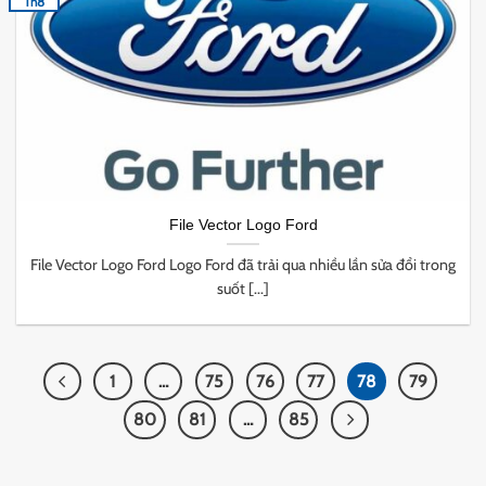
Th8
File Vector Logo Ford
File Vector Logo Ford Logo Ford đã trải qua nhiều lần sửa đổi trong
suốt [...]
1
…
75
76
77
78
79
80
81
…
85