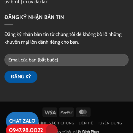
uv bmt
|
in uv đaklak
ĐĂNG KÝ NHẬN BẢN TIN
Đăng ký nhận bản tin từ chúng tôi để không bỏ lỡ những
khuyến mại lớn dành riêng cho bạn.
Visa
PayPal
MasterCard
CHAT ZALO
GIỚI THIỆU
CHÍNH SÁCH CHUNG
LIÊN HỆ
TUYỂN DỤNG
0947.98.0022
Phát triển và duy trì bởi
In UV Đinh Phan