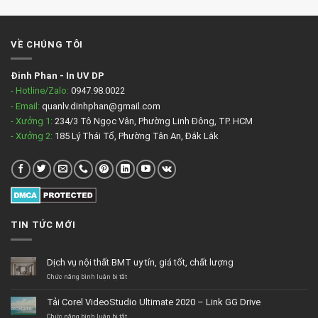
VỀ CHÚNG TÔI
Đinh Phan
-
In UV DP
- Hotline/Zalo:
0947.98.0022
- Email:
quanlv.dinhphan@gmail.com
- Xưởng 1:
234/3 Tô Ngọc Vân, Phường Linh Đông, TP. HCM
- Xưởng 2:
185 Lý Thái Tổ, Phường Tân An, Đắk Lắk
TIN TỨC MỚI
Dịch vụ nội thất BMT uy tín, giá tốt, chất lượng
ở
Chức năng bình luận bị tắt
Dịch
vụ
Tải Corel VideoStudio Ultimate 2020 – Link GG Drive
nội
thất
ở
Chức năng bình luận bị tắt