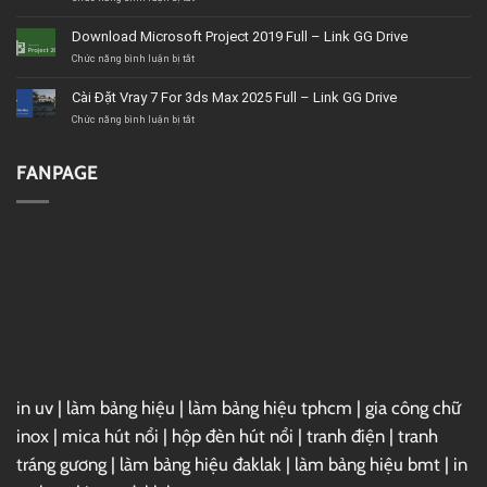
BMT
Tải
uy
Corel
Download Microsoft Project 2019 Full – Link GG Drive
tín,
VideoStudio
giá
Ultimate
ở
Chức năng bình luận bị tắt
tốt,
2020
Download
chất
–
Microsoft
Cài Đặt Vray 7 For 3ds Max 2025 Full – Link GG Drive
lượng
Link
Project
GG
2019
ở
Chức năng bình luận bị tắt
Drive
Full
Cài
–
Đặt
Link
Vray
FANPAGE
GG
7
Drive
For
3ds
Max
2025
Full
–
Link
GG
Drive
in uv
|
làm bảng hiệu
|
làm bảng hiệu tphcm
|
gia công chữ
inox
|
mica hút nổi
|
hộp đèn hút nổi
|
tranh điện
|
tranh
tráng gương
|
làm bảng hiệu đaklak
|
làm bảng hiệu bmt
|
in