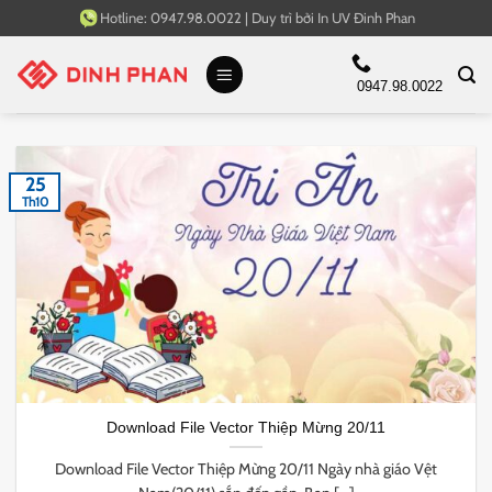
Bỏ
Hotline:
0947.98.0022
|
Duy trì bởi
In UV Đinh Phan
qua
nội
0947.98.0022
dung
25
Th10
Download File Vector Thiệp Mừng 20/11
Download File Vector Thiệp Mừng 20/11 Ngày nhà giáo Vệt