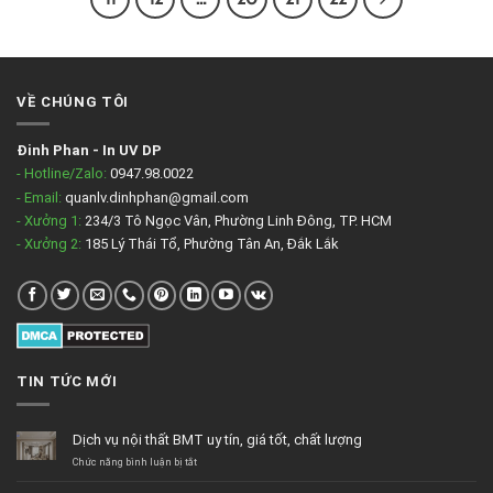
VỀ CHÚNG TÔI
Đinh Phan
-
In UV DP
- Hotline/Zalo:
0947.98.0022
- Email:
quanlv.dinhphan@gmail.com
- Xưởng 1:
234/3 Tô Ngọc Vân, Phường Linh Đông, TP. HCM
- Xưởng 2:
185 Lý Thái Tổ, Phường Tân An, Đắk Lắk
TIN TỨC MỚI
Dịch vụ nội thất BMT uy tín, giá tốt, chất lượng
ở
Chức năng bình luận bị tắt
Dịch
vụ