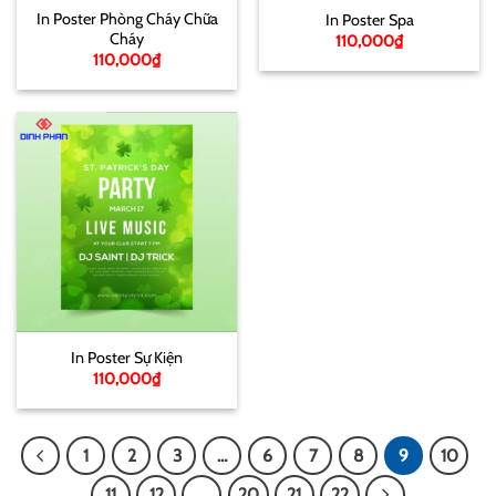
In Poster Phòng Cháy Chữa
In Poster Spa
Cháy
110,000
₫
110,000
₫
In Poster Sự Kiện
110,000
₫
1
2
3
…
6
7
8
9
10
11
12
…
20
21
22