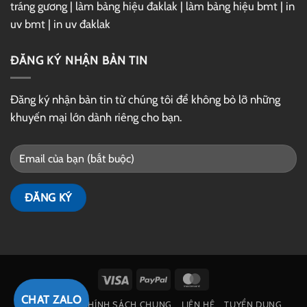
tráng gương
|
làm bảng hiệu đaklak
|
làm bảng hiệu bmt
|
in
uv bmt
|
in uv đaklak
ĐĂNG KÝ NHẬN BẢN TIN
Đăng ký nhận bản tin từ chúng tôi để không bỏ lỡ những
khuyến mại lớn dành riêng cho bạn.
Visa
PayPal
MasterCard
CHAT ZALO
GIỚI THIỆU
CHÍNH SÁCH CHUNG
LIÊN HỆ
TUYỂN DỤNG