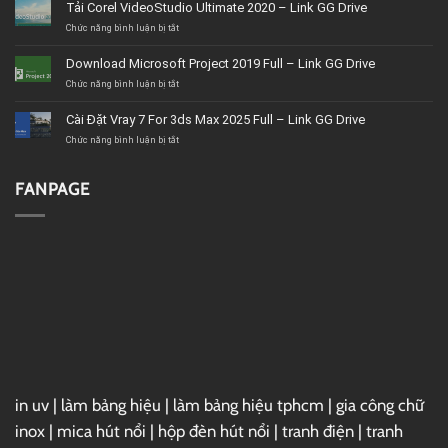
Tải Corel VideoStudio Ultimate 2020 – Link GG Drive
nội
thất
ở
Chức năng bình luận bị tắt
BMT
Tải
uy
Corel
Download Microsoft Project 2019 Full – Link GG Drive
tín,
VideoStudio
giá
Ultimate
ở
Chức năng bình luận bị tắt
tốt,
2020
Download
chất
–
Microsoft
Cài Đặt Vray 7 For 3ds Max 2025 Full – Link GG Drive
lượng
Link
Project
GG
2019
ở
Chức năng bình luận bị tắt
Drive
Full
Cài
–
Đặt
Link
Vray
FANPAGE
GG
7
Drive
For
3ds
Max
2025
Full
–
Link
GG
Drive
in uv
|
làm bảng hiệu
|
làm bảng hiệu tphcm
|
gia công chữ
inox
|
mica hút nổi
|
hộp đèn hút nổi
|
tranh điện
|
tranh