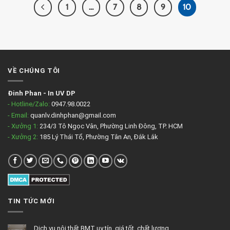
1
…
7
8
9
10
VỀ CHÚNG TÔI
Đinh Phan
-
In UV DP
- Hotline/Zalo:
0947.98.0022
- Email:
quanlv.dinhphan@gmail.com
- Xưởng 1:
234/3 Tô Ngọc Vân, Phường Linh Đông, TP. HCM
- Xưởng 2:
185 Lý Thái Tổ, Phường Tân An, Đắk Lắk
TIN TỨC MỚI
Dịch vụ nội thất BMT uy tín, giá tốt, chất lượng