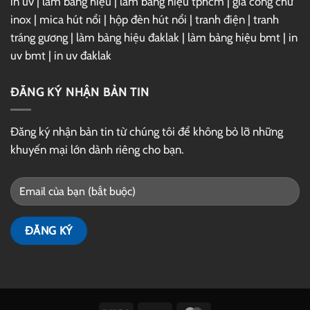
in uv
|
làm bảng hiệu
|
làm bảng hiệu tphcm
|
gia công chữ
inox
|
mica hút nổi
|
hộp đèn hút nổi
|
tranh điện
|
tranh
tráng gương
|
làm bảng hiệu đaklak
|
làm bảng hiệu bmt
|
in
uv bmt
|
in uv đaklak
ĐĂNG KÝ NHẬN BẢN TIN
Đăng ký nhận bản tin từ chúng tôi để không bỏ lỡ những
khuyến mại lớn dành riêng cho bạn.