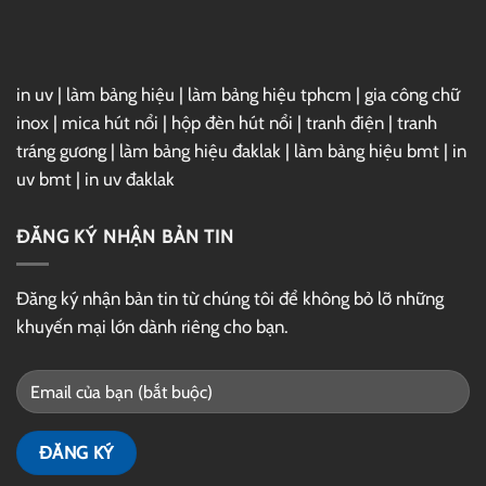
Drive
in uv
|
làm bảng hiệu
|
làm bảng hiệu tphcm
|
gia công chữ
inox
|
mica hút nổi
|
hộp đèn hút nổi
|
tranh điện
|
tranh
tráng gương
|
làm bảng hiệu đaklak
|
làm bảng hiệu bmt
|
in
uv bmt
|
in uv đaklak
ĐĂNG KÝ NHẬN BẢN TIN
Đăng ký nhận bản tin từ chúng tôi để không bỏ lỡ những
khuyến mại lớn dành riêng cho bạn.