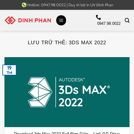
Bỏ
Hotline:
0947.98.0022
|
Duy trì bởi
In UV Đinh Phan
qua
nội
0947.98.0022
dung
LƯU TRỮ THẺ:
3DS MAX 2022
19
Th4
Download 3ds Max 2022 Full Đơn Giản – Link GG Drive