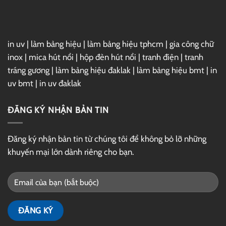
Drive
in uv
|
làm bảng hiệu
|
làm bảng hiệu tphcm
|
gia công chữ
inox
|
mica hút nổi
|
hộp đèn hút nổi
|
tranh điện
|
tranh
tráng gương
|
làm bảng hiệu đaklak
|
làm bảng hiệu bmt
|
in
uv bmt
|
in uv đaklak
ĐĂNG KÝ NHẬN BẢN TIN
Đăng ký nhận bản tin từ chúng tôi để không bỏ lỡ những
khuyến mại lớn dành riêng cho bạn.