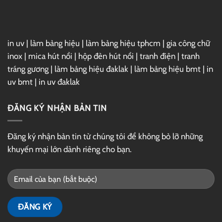
Drive
in uv
|
làm bảng hiệu
|
làm bảng hiệu tphcm
|
gia công chữ
inox
|
mica hút nổi
|
hộp đèn hút nổi
|
tranh điện
|
tranh
tráng gương
|
làm bảng hiệu đaklak
|
làm bảng hiệu bmt
|
in
uv bmt
|
in uv đaklak
ĐĂNG KÝ NHẬN BẢN TIN
Đăng ký nhận bản tin từ chúng tôi để không bỏ lỡ những
khuyến mại lớn dành riêng cho bạn.