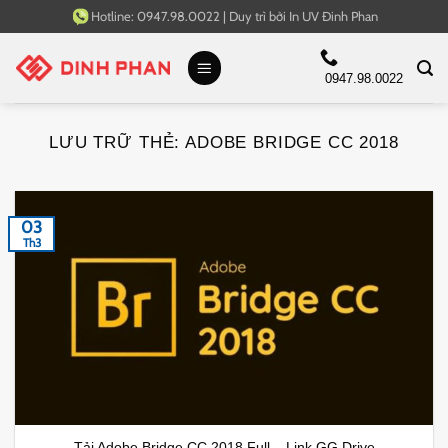
Bỏ
Hotline:
0947.98.0022
|
Duy trì bởi
In UV Đinh Phan
qua
nội
0947.98.0022
dung
LƯU TRỮ THẺ:
ADOBE BRIDGE CC 2018
03
Th3
Tải Adobe Bridge CC 2018 Full – Link GG Drive