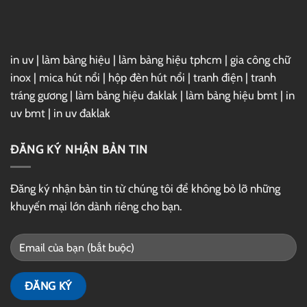
Drive
in uv
|
làm bảng hiệu
|
làm bảng hiệu tphcm
|
gia công chữ
inox
|
mica hút nổi
|
hộp đèn hút nổi
|
tranh điện
|
tranh
tráng gương
|
làm bảng hiệu đaklak
|
làm bảng hiệu bmt
|
in
uv bmt
|
in uv đaklak
ĐĂNG KÝ NHẬN BẢN TIN
Đăng ký nhận bản tin từ chúng tôi để không bỏ lỡ những
khuyến mại lớn dành riêng cho bạn.