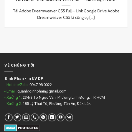
Tải Adobe Dreamweaver CS5 Full – Link Google Drive Adobe
Dreamweaver CS5 là công cụ [...]
VỀ CHÚNG TÔI
Đinh Phan
-
In UV DP
- Hotline/Zalo:
0947.98.0022
- Email:
quanlv.dinhphan@gmail.com
- Xưởng 1:
234/3 Tô Ngọc Vân, Phường Linh Đông, TP. HCM
- Xưởng 2:
185 Lý Thái Tổ, Phường Tân An, Đắk Lắk