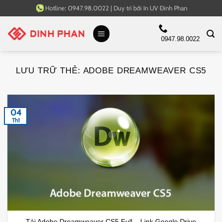
Bỏ
Hotline:
0947.98.0022
|
Duy trì bởi
In UV Đinh Phan
qua
nội
0947.98.0022
dung
LƯU TRỮ THẺ:
ADOBE DREAMWEAVER CS5
04
Th1
Tải Adobe Dreamweaver CS5 Full – Link Google Drive