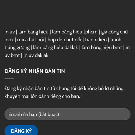
GG
Drive
in uv
|
làm bảng hiệu
|
làm bảng hiệu tphcm
|
gia công chữ
inox
|
mica hút nổi
|
hộp đèn hút nổi
|
tranh điện
|
tranh
tráng gương
|
làm bảng hiệu đaklak
|
làm bảng hiệu bmt
|
in
uv bmt
|
in uv đaklak
ĐĂNG KÝ NHẬN BẢN TIN
Đăng ký nhận bản tin từ chúng tôi để không bỏ lỡ những
khuyến mại lớn dành riêng cho bạn.