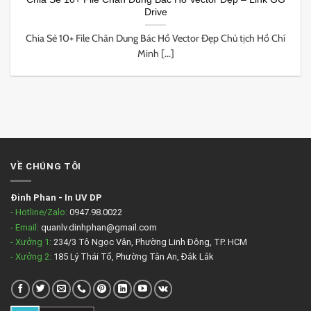
Drive
Chia Sẻ 10+ File Chân Dung Bác Hồ Vector Đẹp Chủ tịch Hồ Chí
Minh [...]
VỀ CHÚNG TÔI
Đinh Phan
-
In UV DP
- Hotline/Zalo:
0947.98.0022
- Email:
quanlv.dinhphan@gmail.com
- Xưởng 1:
234/3 Tô Ngọc Vân, Phường Linh Đông, TP. HCM
- Xưởng 2:
185 Lý Thái Tổ, Phường Tân An, Đắk Lắk