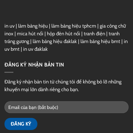
Drive
in uv
|
làm bảng hiệu
|
làm bảng hiệu tphcm
|
gia công chữ
inox
|
mica hút nổi
|
hộp đèn hút nổi
|
tranh điện
|
tranh
tráng gương
|
làm bảng hiệu đaklak
|
làm bảng hiệu bmt
|
in
uv bmt
|
in uv đaklak
ĐĂNG KÝ NHẬN BẢN TIN
Đăng ký nhận bản tin từ chúng tôi để không bỏ lỡ những
khuyến mại lớn dành riêng cho bạn.