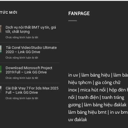
 TỨC MỚI
FANPAGE
Dịch vụ nội thất BMT uy tín, giá
tốt, chất lượng
ở
Chức năng bình luận bị tắt
Dịch
vụ
Tải Corel VideoStudio Ultimate
nội
2020 – Link GG Drive
thất
BMT
ở
Chức năng bình luận bị tắt
uy
Tải
tín,
Corel
Download Microsoft Project
giá
VideoStudio
2019 Full – Link GG Drive
tốt,
in uv
|
làm bảng hiệu
|
làm bả
Ultimate
chất
2020
ở
Chức năng bình luận bị tắt
hiệu tphcm
|
gia công chữ
lượng
–
Download
Link
Microsoft
Cài Đặt Vray 7 For 3ds Max 2025
inox
|
mica hút nổi
|
hộp đèn 
GG
Project
Full – Link GG Drive
Drive
2019
nổi
|
tranh điện
|
tranh tráng
Full
ở
Chức năng bình luận bị tắt
–
Cài
gương
|
làm bảng hiệu đaklak
Link
Đặt
GG
Vray
làm bảng hiệu bmt
|
in uv bm
Drive
7
uv đaklak
For
3ds
Max