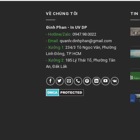
VỀ CHÚNG TÔI
TIN
Đinh Phan
-
In UV DP
- Hotline/Zalo:
0947.98.0022
- Email:
quanlv.dinhphan@gmail.com
- Xưởng 1:
234/3 Tô Ngọc Vân, Phường
Linh Đông, TP. HCM
- Xưởng 2:
185 Lý Thái Tổ, Phường Tân
An, Đắk Lắk