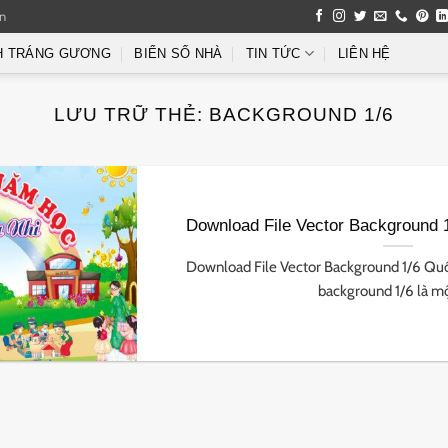
an
H TRÁNG GƯƠNG
BIỂN SỐ NHÀ
TIN TỨC
LIÊN HỆ
LƯU TRỮ THẺ:
BACKGROUND 1/6
Download File Vector Background 
Download File Vector Background 1/6 Quốc
background 1/6 là một