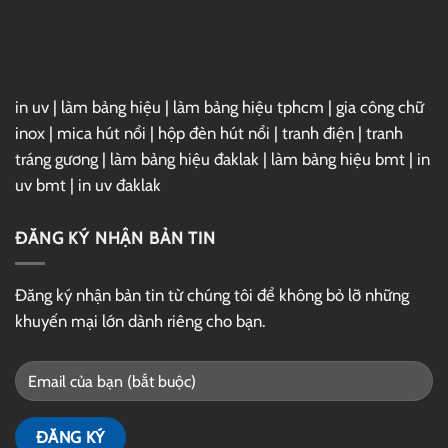
GG
Drive
in uv
|
làm bảng hiệu
|
làm bảng hiệu tphcm
|
gia công chữ
inox
|
mica hút nổi
|
hộp đèn hút nổi
|
tranh điện
|
tranh
tráng gương
|
làm bảng hiệu đaklak
|
làm bảng hiệu bmt
|
in
uv bmt
|
in uv đaklak
ĐĂNG KÝ NHẬN BẢN TIN
Đăng ký nhận bản tin từ chúng tôi để không bỏ lỡ những
khuyến mại lớn dành riêng cho bạn.