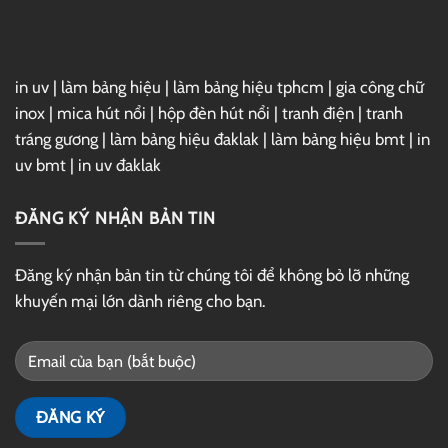
Drive
in uv
|
làm bảng hiệu
|
làm bảng hiệu tphcm
|
gia công chữ
inox
|
mica hút nổi
|
hộp đèn hút nổi
|
tranh điện
|
tranh
tráng gương
|
làm bảng hiệu đaklak
|
làm bảng hiệu bmt
|
in
uv bmt
|
in uv đaklak
ĐĂNG KÝ NHẬN BẢN TIN
Đăng ký nhận bản tin từ chúng tôi để không bỏ lỡ những
khuyến mại lớn dành riêng cho bạn.