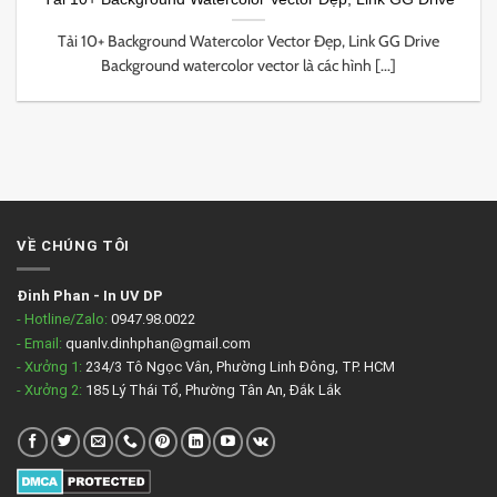
Tải 10+ Background Watercolor Vector Đẹp, Link GG Drive
Background watercolor vector là các hình [...]
VỀ CHÚNG TÔI
Đinh Phan
-
In UV DP
- Hotline/Zalo:
0947.98.0022
- Email:
quanlv.dinhphan@gmail.com
- Xưởng 1:
234/3 Tô Ngọc Vân, Phường Linh Đông, TP. HCM
- Xưởng 2:
185 Lý Thái Tổ, Phường Tân An, Đắk Lắk