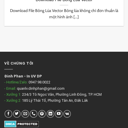
Download File Bông Lúa Vector Bông lúa không chỉ đơn thuần là
một hình ảnh [...]
VỀ CHÚNG TÔI
Đinh Phan
-
In UV DP
- Hotline/Zalo:
0947.98.0022
- Email:
quanlv.dinhphan@gmail.com
- Xưởng 1:
234/3 Tô Ngọc Vân, Phường Linh Đông, TP. HCM
- Xưởng 2:
185 Lý Thái Tổ, Phường Tân An, Đắk Lắk