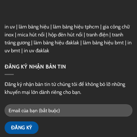
Drive
in uv
|
làm bảng hiệu
|
làm bảng hiệu tphcm
|
gia công chữ
inox
|
mica hút nổi
|
hộp đèn hút nổi
|
tranh điện
|
tranh
tráng gương
|
làm bảng hiệu đaklak
|
làm bảng hiệu bmt
|
in
uv bmt
|
in uv đaklak
ĐĂNG KÝ NHẬN BẢN TIN
Đăng ký nhận bản tin từ chúng tôi để không bỏ lỡ những
khuyến mại lớn dành riêng cho bạn.