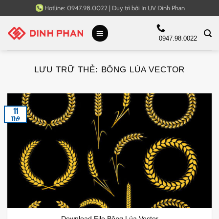
Bỏ
Hotline:
0947.98.0022
|
Duy trì bởi
In UV Đinh Phan
qua
nội
0947.98.0022
dung
LƯU TRỮ THẺ:
BÔNG LÚA VECTOR
11
Th9
Download File Bông Lúa Vector