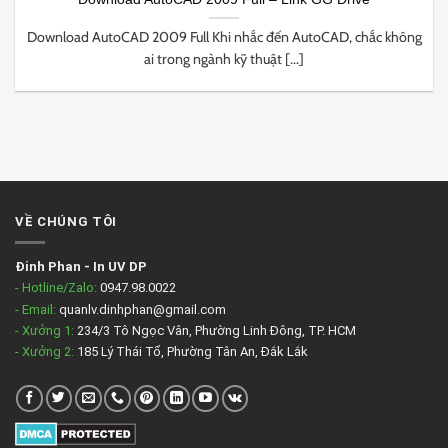
Download AutoCAD 2009 Full Khi nhắc đến AutoCAD, chắc không
ai trong ngành kỹ thuật [...]
VỀ CHÚNG TÔI
Đinh Phan
-
In UV DP
- Hotline/Zalo:
0947.98.0022
- Email:
quanlv.dinhphan@gmail.com
- Xưởng 1:
234/3 Tô Ngọc Vân, Phường Linh Đông, TP. HCM
- Xưởng 2:
185 Lý Thái Tổ, Phường Tân An, Đắk Lắk