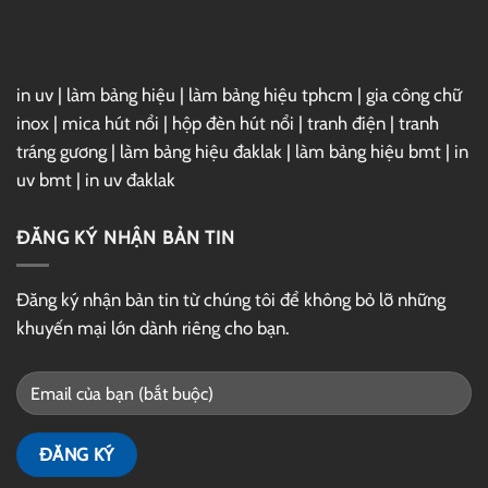
Drive
in uv
|
làm bảng hiệu
|
làm bảng hiệu tphcm
|
gia công chữ
inox
|
mica hút nổi
|
hộp đèn hút nổi
|
tranh điện
|
tranh
tráng gương
|
làm bảng hiệu đaklak
|
làm bảng hiệu bmt
|
in
uv bmt
|
in uv đaklak
ĐĂNG KÝ NHẬN BẢN TIN
Đăng ký nhận bản tin từ chúng tôi để không bỏ lỡ những
khuyến mại lớn dành riêng cho bạn.