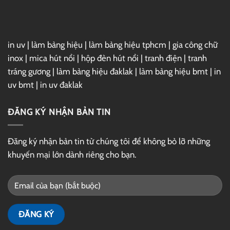
Drive
in uv
|
làm bảng hiệu
|
làm bảng hiệu tphcm
|
gia công chữ
inox
|
mica hút nổi
|
hộp đèn hút nổi
|
tranh điện
|
tranh
tráng gương
|
làm bảng hiệu đaklak
|
làm bảng hiệu bmt
|
in
uv bmt
|
in uv đaklak
ĐĂNG KÝ NHẬN BẢN TIN
Đăng ký nhận bản tin từ chúng tôi để không bỏ lỡ những
khuyến mại lớn dành riêng cho bạn.