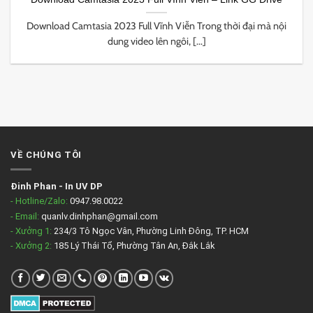
Download Camtasia 2023 Full Vĩnh Viễn Trong thời đại mà nội
dung video lên ngôi, [...]
VỀ CHÚNG TÔI
Đinh Phan
-
In UV DP
- Hotline/Zalo:
0947.98.0022
- Email:
quanlv.dinhphan@gmail.com
- Xưởng 1:
234/3 Tô Ngọc Vân, Phường Linh Đông, TP. HCM
- Xưởng 2:
185 Lý Thái Tổ, Phường Tân An, Đắk Lắk