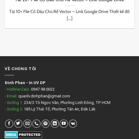
Tải 10+ File Cô Dâu Chú Rể Vector – Link Google Drive Thiết kế đồ
[...]
VỀ CHÚNG TÔI
Đinh Phan
-
In UV DP
- Hotline/Zalo:
0947.98.0022
- Email:
quanlv.dinhphan@gmail.com
- Xưởng 1:
234/3 Tô Ngọc Vân, Phường Linh Đông, TP. HCM
- Xưởng 2:
185 Lý Thái Tổ, Phường Tân An, Đắk Lắk