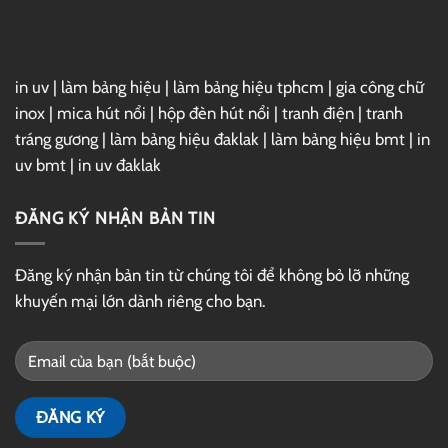
Drive
in uv
|
làm bảng hiệu
|
làm bảng hiệu tphcm
|
gia công chữ
inox
|
mica hút nổi
|
hộp đèn hút nổi
|
tranh điện
|
tranh
tráng gương
|
làm bảng hiệu đaklak
|
làm bảng hiệu bmt
|
in
uv bmt
|
in uv đaklak
ĐĂNG KÝ NHẬN BẢN TIN
Đăng ký nhận bản tin từ chúng tôi để không bỏ lỡ những
khuyến mại lớn dành riêng cho bạn.