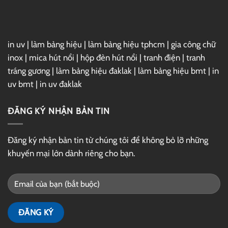
Drive
in uv
|
làm bảng hiệu
|
làm bảng hiệu tphcm
|
gia công chữ
inox
|
mica hút nổi
|
hộp đèn hút nổi
|
tranh điện
|
tranh
tráng gương
|
làm bảng hiệu đaklak
|
làm bảng hiệu bmt
|
in
uv bmt
|
in uv đaklak
ĐĂNG KÝ NHẬN BẢN TIN
Đăng ký nhận bản tin từ chúng tôi để không bỏ lỡ những
khuyến mại lớn dành riêng cho bạn.