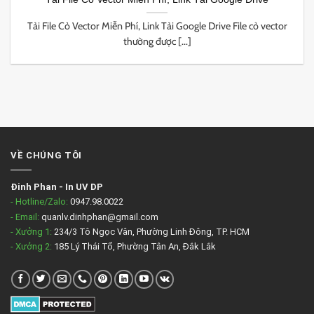
Tải File Cỏ Vector Miễn Phí, Link Tải Google Drive File cỏ vector
thường được [...]
VỀ CHÚNG TÔI
Đinh Phan
-
In UV DP
- Hotline/Zalo:
0947.98.0022
- Email:
quanlv.dinhphan@gmail.com
- Xưởng 1:
234/3 Tô Ngọc Vân, Phường Linh Đông, TP. HCM
- Xưởng 2:
185 Lý Thái Tổ, Phường Tân An, Đắk Lắk