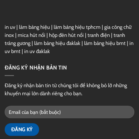
Drive
in uv
|
làm bảng hiệu
|
làm bảng hiệu tphcm
|
gia công chữ
inox
|
mica hút nổi
|
hộp đèn hút nổi
|
tranh điện
|
tranh
tráng gương
|
làm bảng hiệu đaklak
|
làm bảng hiệu bmt
|
in
uv bmt
|
in uv đaklak
ĐĂNG KÝ NHẬN BẢN TIN
Đăng ký nhận bản tin từ chúng tôi để không bỏ lỡ những
khuyến mại lớn dành riêng cho bạn.