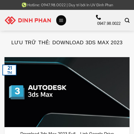
Bỏ
Hotline:
0947.98.0022
|
Duy trì bởi
In UV Đinh Phan
qua
nội
0947.98.0022
dung
LƯU TRỮ THẺ:
DOWNLOAD 3DS MAX 2023
21
Th1
Download 3ds Max 2023 Full – Link Google Drive