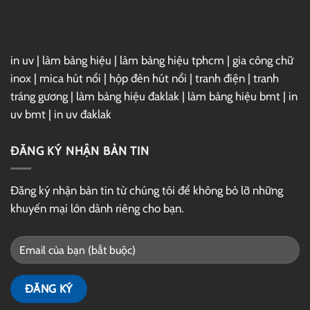
Drive
in uv
|
làm bảng hiệu
|
làm bảng hiệu tphcm
|
gia công chữ
inox
|
mica hút nổi
|
hộp đèn hút nổi
|
tranh điện
|
tranh
tráng gương
|
làm bảng hiệu đaklak
|
làm bảng hiệu bmt
|
in
uv bmt
|
in uv đaklak
ĐĂNG KÝ NHẬN BẢN TIN
Đăng ký nhận bản tin từ chúng tôi để không bỏ lỡ những
khuyến mại lớn dành riêng cho bạn.