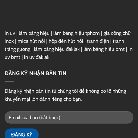
GG
Drive
in uv
|
làm bảng hiệu
|
làm bảng hiệu tphcm
|
gia công chữ
inox
|
mica hút nổi
|
hộp đèn hút nổi
|
tranh điện
|
tranh
tráng gương
|
làm bảng hiệu đaklak
|
làm bảng hiệu bmt
|
in
uv bmt
|
in uv đaklak
ĐĂNG KÝ NHẬN BẢN TIN
Đăng ký nhận bản tin từ chúng tôi để không bỏ lỡ những
khuyến mại lớn dành riêng cho bạn.