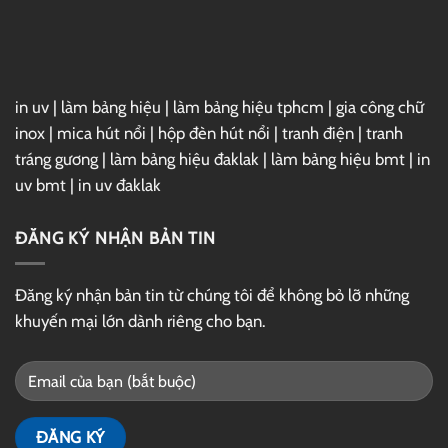
GG
Drive
in uv
|
làm bảng hiệu
|
làm bảng hiệu tphcm
|
gia công chữ
inox
|
mica hút nổi
|
hộp đèn hút nổi
|
tranh điện
|
tranh
tráng gương
|
làm bảng hiệu đaklak
|
làm bảng hiệu bmt
|
in
uv bmt
|
in uv đaklak
ĐĂNG KÝ NHẬN BẢN TIN
Đăng ký nhận bản tin từ chúng tôi để không bỏ lỡ những
khuyến mại lớn dành riêng cho bạn.