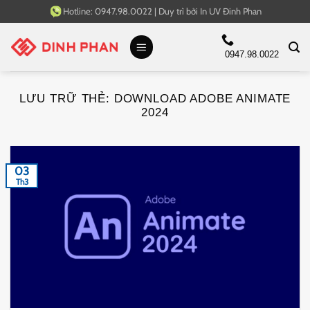
Bỏ
Hotline:
0947.98.0022
|
Duy trì bởi
In UV Đinh Phan
qua
nội
0947.98.0022
dung
LƯU TRỮ THẺ:
DOWNLOAD ADOBE ANIMATE
2024
03
Th3