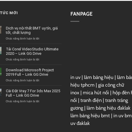
 TỨC MỚI
FANPAGE
Dịch vụ nội thất BMT uy tín, giá
tốt, chất lượng
ở
Chức năng bình luận bị tắt
Dịch
vụ
Tải Corel VideoStudio Ultimate
nội
2020 – Link GG Drive
thất
BMT
ở
Chức năng bình luận bị tắt
uy
Tải
tín,
Corel
Download Microsoft Project
giá
VideoStudio
2019 Full – Link GG Drive
tốt,
in uv
|
làm bảng hiệu
|
làm bả
Ultimate
chất
2020
ở
Chức năng bình luận bị tắt
hiệu tphcm
|
gia công chữ
lượng
–
Download
Link
Microsoft
Cài Đặt Vray 7 For 3ds Max 2025
inox
|
mica hút nổi
|
hộp đèn 
GG
Project
Full – Link GG Drive
Drive
2019
nổi
|
tranh điện
|
tranh tráng
Full
ở
Chức năng bình luận bị tắt
–
Cài
gương
|
làm bảng hiệu đaklak
Link
Đặt
GG
Vray
làm bảng hiệu bmt
|
in uv bm
Drive
7
uv đaklak
For
3ds
Max