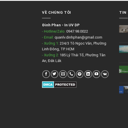
VỀ CHÚNG TÔI
TIN
Đinh Phan
-
In UV DP
- Hotline/Zalo:
0947.98.0022
- Email:
quanlv.dinhphan@gmail.com
- Xưởng 1:
234/3 Tô Ngọc Vân, Phường
Linh Đông, TP. HCM
- Xưởng 2:
185 Lý Thái Tổ, Phường Tân
An, Đắk Lắk