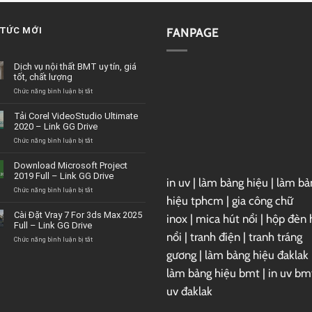
 TỨC MỚI
FANPAGE
Dịch vụ nội thất BMT uy tín, giá
tốt, chất lượng
ở
Chức năng bình luận bị tắt
Dịch
vụ
Tải Corel VideoStudio Ultimate
nội
2020 – Link GG Drive
thất
BMT
ở
Chức năng bình luận bị tắt
uy
Tải
tín,
Corel
Download Microsoft Project
giá
VideoStudio
2019 Full – Link GG Drive
tốt,
in uv
|
làm bảng hiệu
|
làm bả
Ultimate
chất
2020
ở
Chức năng bình luận bị tắt
hiệu tphcm
|
gia công chữ
lượng
–
Download
Link
Microsoft
Cài Đặt Vray 7 For 3ds Max 2025
inox
|
mica hút nổi
|
hộp đèn 
GG
Project
Full – Link GG Drive
Drive
2019
nổi
|
tranh điện
|
tranh tráng
Full
ở
Chức năng bình luận bị tắt
–
Cài
gương
|
làm bảng hiệu đaklak
Link
Đặt
GG
Vray
làm bảng hiệu bmt
|
in uv bm
Drive
7
uv đaklak
For
3ds
Max