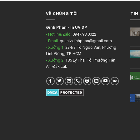
VỀ CHÚNG TÔI
TIN
Đinh Phan
-
In UV DP
- Hotline/Zalo:
0947.98.0022
- Email:
quanlv.dinhphan@gmail.com
- Xưởng 1:
234/3 Tô Ngọc Vân, Phường
Linh Đông, TP. HCM
- Xưởng 2:
185 Lý Thái Tổ, Phường Tân
An, Đắk Lắk