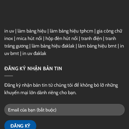
GG
Drive
in uv
|
làm bảng hiệu
|
làm bảng hiệu tphcm
|
gia công chữ
inox
|
mica hút nổi
|
hộp đèn hút nổi
|
tranh điện
|
tranh
tráng gương
|
làm bảng hiệu đaklak
|
làm bảng hiệu bmt
|
in
uv bmt
|
in uv đaklak
ĐĂNG KÝ NHẬN BẢN TIN
Đăng ký nhận bản tin từ chúng tôi để không bỏ lỡ những
khuyến mại lớn dành riêng cho bạn.