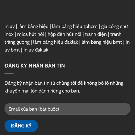
Drive
in uv
|
làm bảng hiệu
|
làm bảng hiệu tphcm
|
gia công chữ
inox
|
mica hút nổi
|
hộp đèn hút nổi
|
tranh điện
|
tranh
tráng gương
|
làm bảng hiệu đaklak
|
làm bảng hiệu bmt
|
in
uv bmt
|
in uv đaklak
ĐĂNG KÝ NHẬN BẢN TIN
Đăng ký nhận bản tin từ chúng tôi để không bỏ lỡ những
khuyến mại lớn dành riêng cho bạn.