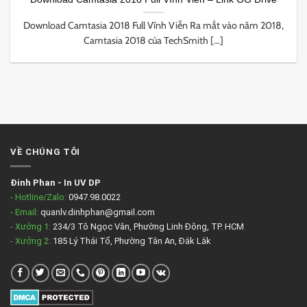
Download Camtasia 2018 Full Vĩnh Viễn Ra mắt vào năm 2018,
Camtasia 2018 của TechSmith [...]
VỀ CHÚNG TÔI
Đinh Phan
-
In UV DP
- Hotline/Zalo:
0947.98.0022
- Email:
quanlv.dinhphan@gmail.com
- Xưởng 1:
234/3 Tô Ngọc Vân, Phường Linh Đông, TP. HCM
- Xưởng 2:
185 Lý Thái Tổ, Phường Tân An, Đắk Lắk