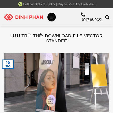
Bỏ
Hotline:
0947.98.0022
|
Duy trì bởi
In UV Đinh Phan
qua
nội
0947.98.0022
dung
LƯU TRỮ THẺ:
DOWNLOAD FILE VECTOR
STANDEE
16
Th6