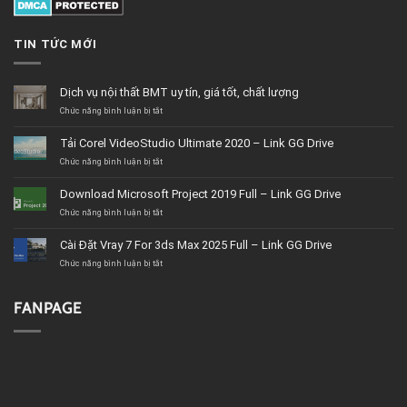
TIN TỨC MỚI
Dịch vụ nội thất BMT uy tín, giá tốt, chất lượng
ở
Chức năng bình luận bị tắt
Dịch
vụ
Tải Corel VideoStudio Ultimate 2020 – Link GG Drive
nội
thất
ở
Chức năng bình luận bị tắt
BMT
Tải
uy
Corel
Download Microsoft Project 2019 Full – Link GG Drive
tín,
VideoStudio
giá
Ultimate
ở
Chức năng bình luận bị tắt
tốt,
2020
Download
chất
–
Microsoft
Cài Đặt Vray 7 For 3ds Max 2025 Full – Link GG Drive
lượng
Link
Project
GG
2019
ở
Chức năng bình luận bị tắt
Drive
Full
Cài
–
Đặt
Link
Vray
FANPAGE
GG
7
Drive
For
3ds
Max
2025
Full
–
Link