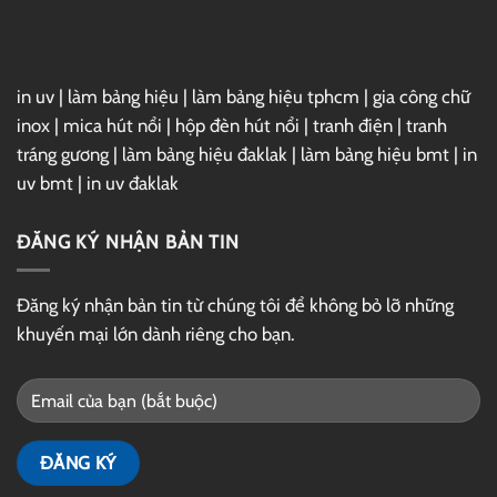
Drive
in uv
|
làm bảng hiệu
|
làm bảng hiệu tphcm
|
gia công chữ
inox
|
mica hút nổi
|
hộp đèn hút nổi
|
tranh điện
|
tranh
tráng gương
|
làm bảng hiệu đaklak
|
làm bảng hiệu bmt
|
in
uv bmt
|
in uv đaklak
ĐĂNG KÝ NHẬN BẢN TIN
Đăng ký nhận bản tin từ chúng tôi để không bỏ lỡ những
khuyến mại lớn dành riêng cho bạn.