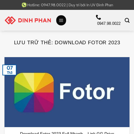
Bỏ
Hotline:
0947.98.0022
|
Duy trì bởi
In UV Đinh Phan
qua
nội
0947.98.0022
dung
LƯU TRỮ THẺ:
DOWNLOAD FOTOR 2023
07
Th3
Download Fotor 2023 Full Nhanh – Link GG Drive