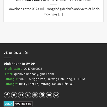
Download Fotor 2023 Full Trong thế giới nhiếp ảnh và thiết kế đồ
họa ngày [...]
VỀ CHÚNG TÔI
Đinh Phan
-
In UV DP
- Hotline/Zalo:
0947.98.0022
- Email:
quanlv.dinhphan@gmail.com
- Xưởng 1:
234/3 Tô Ngọc Vân, Phường Linh Đông, TP. HCM
- Xưởng 2:
185 Lý Thái Tổ, Phường Tân An, Đắk Lắk