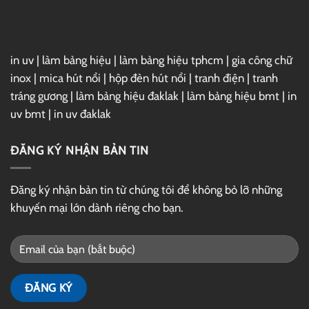
Drive
in uv
|
làm bảng hiệu
|
làm bảng hiệu tphcm
|
gia công chữ
inox
|
mica hút nổi
|
hộp đèn hút nổi
|
tranh điện
|
tranh
tráng gương
|
làm bảng hiệu đaklak
|
làm bảng hiệu bmt
|
in
uv bmt
|
in uv đaklak
ĐĂNG KÝ NHẬN BẢN TIN
Đăng ký nhận bản tin từ chúng tôi để không bỏ lỡ những
khuyến mại lớn dành riêng cho bạn.