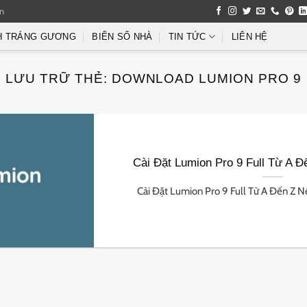
an
H TRÁNG GƯƠNG
BIỂN SỐ NHÀ
TIN TỨC
LIÊN HỆ
LƯU TRỮ THẺ:
DOWNLOAD LUMION PRO 9
Cài Đặt Lumion Pro 9 Full Từ A Đ
Cài Đặt Lumion Pro 9 Full Từ A Đến Z Nế