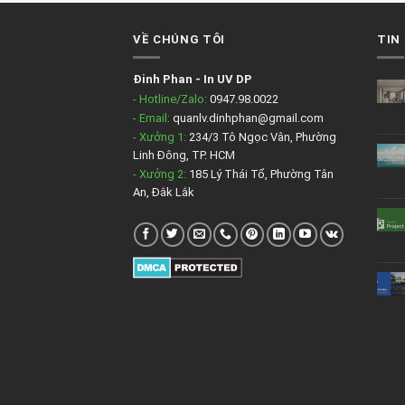
VỀ CHÚNG TÔI
TIN
Đinh Phan
-
In UV DP
- Hotline/Zalo:
0947.98.0022
- Email:
quanlv.dinhphan@gmail.com
- Xưởng 1:
234/3 Tô Ngọc Vân, Phường
Linh Đông, TP. HCM
- Xưởng 2:
185 Lý Thái Tổ, Phường Tân
An, Đắk Lắk