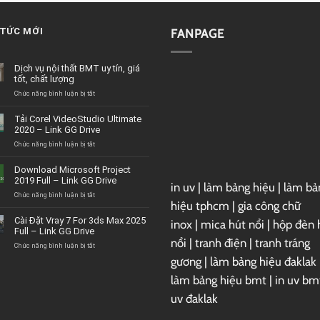
 TỨC MỚI
FANPAGE
Dịch vụ nội thất BMT uy tín, giá
tốt, chất lượng
ở
Chức năng bình luận bị tắt
Dịch
vụ
Tải Corel VideoStudio Ultimate
nội
2020 – Link GG Drive
thất
BMT
ở
Chức năng bình luận bị tắt
uy
Tải
tín,
Corel
Download Microsoft Project
giá
VideoStudio
2019 Full – Link GG Drive
tốt,
in uv
|
làm bảng hiệu
|
làm bả
Ultimate
chất
2020
ở
Chức năng bình luận bị tắt
hiệu tphcm
|
gia công chữ
lượng
–
Download
Link
Microsoft
Cài Đặt Vray 7 For 3ds Max 2025
inox
|
mica hút nổi
|
hộp đèn 
GG
Project
Full – Link GG Drive
Drive
2019
nổi
|
tranh điện
|
tranh tráng
Full
ở
Chức năng bình luận bị tắt
–
Cài
gương
|
làm bảng hiệu đaklak
Link
Đặt
GG
Vray
làm bảng hiệu bmt
|
in uv bm
Drive
7
uv đaklak
For
3ds
Max