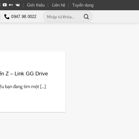
Giới thiệu
Liên hệ
Tuyển dụng
Tìm
0947.98.0022
kiếm:
ến Z – Link GG Drive
u bạn đang tìm một [...]