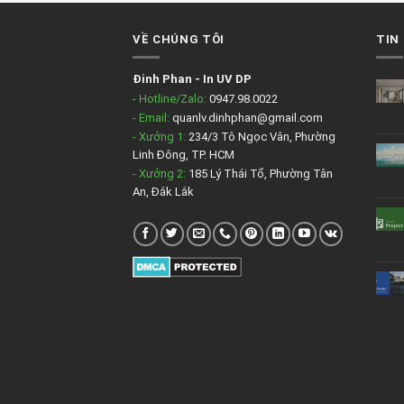
VỀ CHÚNG TÔI
TIN
Đinh Phan
-
In UV DP
- Hotline/Zalo:
0947.98.0022
- Email:
quanlv.dinhphan@gmail.com
- Xưởng 1:
234/3 Tô Ngọc Vân, Phường
Linh Đông, TP. HCM
- Xưởng 2:
185 Lý Thái Tổ, Phường Tân
An, Đắk Lắk