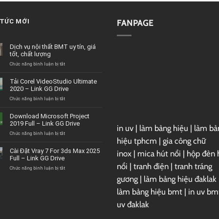
 TỨC MỚI
FANPAGE
Dịch vụ nội thất BMT uy tín, giá
tốt, chất lượng
ở
Chức năng bình luận bị tắt
Dịch
vụ
Tải Corel VideoStudio Ultimate
nội
2020 – Link GG Drive
thất
BMT
ở
Chức năng bình luận bị tắt
uy
Tải
tín,
Corel
Download Microsoft Project
giá
VideoStudio
2019 Full – Link GG Drive
tốt,
in uv
|
làm bảng hiệu
|
làm bả
Ultimate
chất
2020
ở
Chức năng bình luận bị tắt
hiệu tphcm
|
gia công chữ
lượng
–
Download
Link
Microsoft
Cài Đặt Vray 7 For 3ds Max 2025
inox
|
mica hút nổi
|
hộp đèn 
GG
Project
Full – Link GG Drive
Drive
2019
nổi
|
tranh điện
|
tranh tráng
Full
ở
Chức năng bình luận bị tắt
–
Cài
gương
|
làm bảng hiệu đaklak
Link
Đặt
GG
Vray
làm bảng hiệu bmt
|
in uv bm
Drive
7
uv đaklak
For
3ds
Max