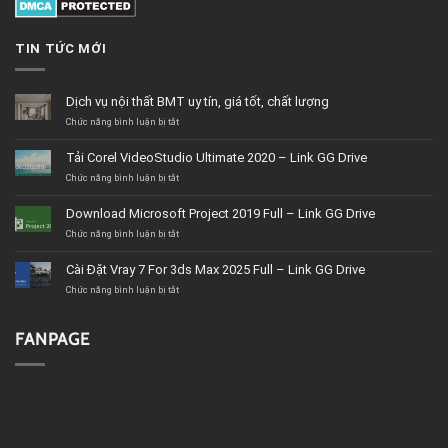
TIN TỨC MỚI
Dịch vụ nội thất BMT uy tín, giá tốt, chất lượng
ở
Chức năng bình luận bị tắt
Dịch
vụ
Tải Corel VideoStudio Ultimate 2020 – Link GG Drive
nội
thất
ở
Chức năng bình luận bị tắt
BMT
Tải
uy
Corel
Download Microsoft Project 2019 Full – Link GG Drive
tín,
VideoStudio
giá
Ultimate
ở
Chức năng bình luận bị tắt
tốt,
2020
Download
chất
–
Microsoft
Cài Đặt Vray 7 For 3ds Max 2025 Full – Link GG Drive
lượng
Link
Project
GG
2019
ở
Chức năng bình luận bị tắt
Drive
Full
Cài
–
Đặt
Link
Vray
FANPAGE
GG
7
Drive
For
3ds
Max
2025
Full
–
Link