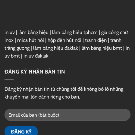
GG
Drive
in uv
|
làm bảng hiệu
|
làm bảng hiệu tphcm
|
gia công chữ
inox
|
mica hút nổi
|
hộp đèn hút nổi
|
tranh điện
|
tranh
tráng gương
|
làm bảng hiệu đaklak
|
làm bảng hiệu bmt
|
in
uv bmt
|
in uv đaklak
ĐĂNG KÝ NHẬN BẢN TIN
Đăng ký nhận bản tin từ chúng tôi để không bỏ lỡ những
khuyến mại lớn dành riêng cho bạn.