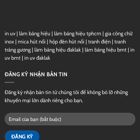
GG
Drive
in uv
|
làm bảng hiệu
|
làm bảng hiệu tphcm
|
gia công chữ
inox
|
mica hút nổi
|
hộp đèn hút nổi
|
tranh điện
|
tranh
tráng gương
|
làm bảng hiệu đaklak
|
làm bảng hiệu bmt
|
in
uv bmt
|
in uv đaklak
ĐĂNG KÝ NHẬN BẢN TIN
Đăng ký nhận bản tin từ chúng tôi để không bỏ lỡ những
khuyến mại lớn dành riêng cho bạn.