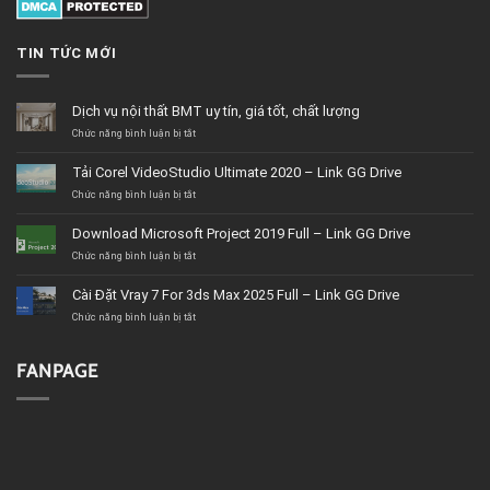
TIN TỨC MỚI
Dịch vụ nội thất BMT uy tín, giá tốt, chất lượng
ở
Chức năng bình luận bị tắt
Dịch
vụ
Tải Corel VideoStudio Ultimate 2020 – Link GG Drive
nội
thất
ở
Chức năng bình luận bị tắt
BMT
Tải
uy
Corel
Download Microsoft Project 2019 Full – Link GG Drive
tín,
VideoStudio
giá
Ultimate
ở
Chức năng bình luận bị tắt
tốt,
2020
Download
chất
–
Microsoft
Cài Đặt Vray 7 For 3ds Max 2025 Full – Link GG Drive
lượng
Link
Project
GG
2019
ở
Chức năng bình luận bị tắt
Drive
Full
Cài
–
Đặt
Link
Vray
FANPAGE
GG
7
Drive
For
3ds
Max
2025
Full
–
Link