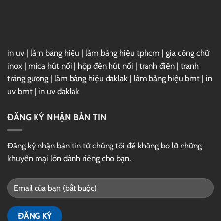
GG
Drive
in uv
|
làm bảng hiệu
|
làm bảng hiệu tphcm
|
gia công chữ
inox
|
mica hút nổi
|
hộp đèn hút nổi
|
tranh điện
|
tranh
tráng gương
|
làm bảng hiệu đaklak
|
làm bảng hiệu bmt
|
in
uv bmt
|
in uv đaklak
ĐĂNG KÝ NHẬN BẢN TIN
Đăng ký nhận bản tin từ chúng tôi để không bỏ lỡ những
khuyến mại lớn dành riêng cho bạn.