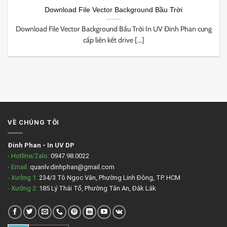
Download File Vector Background Bầu Trời
Download File Vector Background Bầu Trời In UV Đinh Phan cung
cấp liên kết drive [...]
VỀ CHÚNG TÔI
Đinh Phan
-
In UV DP
- Hotline/Zalo:
0947.98.0022
- Email:
quanlv.dinhphan@gmail.com
- Xưởng 1:
234/3 Tô Ngọc Vân, Phường Linh Đông, TP. HCM
- Xưởng 2:
185 Lý Thái Tổ, Phường Tân An, Đắk Lắk