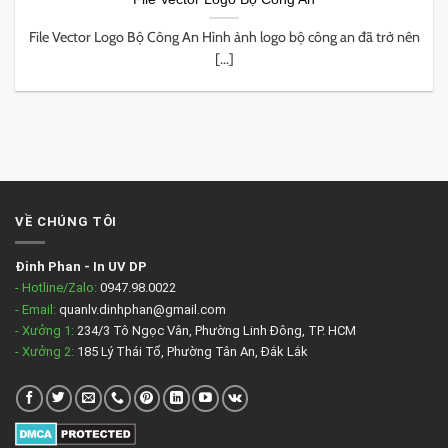
File Vector Logo Bộ Công An Hình ảnh logo bộ công an đã trở nên
[...]
VỀ CHÚNG TÔI
Đinh Phan
-
In UV DP
- Hotline/Zalo:
0947.98.0022
- Email:
quanlv.dinhphan@gmail.com
- Xưởng 1:
234/3 Tô Ngọc Vân, Phường Linh Đông, TP. HCM
- Xưởng 2:
185 Lý Thái Tổ, Phường Tân An, Đắk Lắk