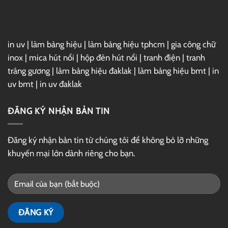
Drive
in uv
|
làm bảng hiệu
|
làm bảng hiệu tphcm
|
gia công chữ
inox
|
mica hút nổi
|
hộp đèn hút nổi
|
tranh điện
|
tranh
tráng gương
|
làm bảng hiệu đaklak
|
làm bảng hiệu bmt
|
in
uv bmt
|
in uv đaklak
ĐĂNG KÝ NHẬN BẢN TIN
Đăng ký nhận bản tin từ chúng tôi để không bỏ lỡ những
khuyến mại lớn dành riêng cho bạn.