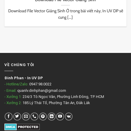
Download File Vector Giáng Sinh Ở trong bài viết này, In UV DP sẽ
cung [...]
VỀ CHÚNG TÔI
Đinh Phan
-
In UV DP
- Hotline/Zalo:
0947.98.0022
- Email:
quanlv.dinhphan@gmail.com
- Xưởng 1:
234/3 Tô Ngọc Vân, Phường Linh Đông, TP. HCM
- Xưởng 2:
185 Lý Thái Tổ, Phường Tân An, Đắk Lắk