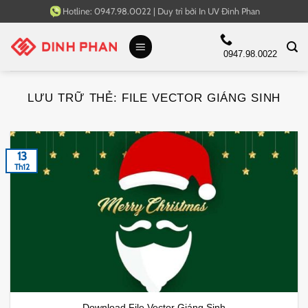
Bỏ
Hotline:
0947.98.0022
|
Duy trì bởi
In UV Đinh Phan
qua
nội
0947.98.0022
dung
LƯU TRỮ THẺ:
FILE VECTOR GIÁNG SINH
13
Th12
Download File Vector Giáng Sinh