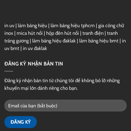
Drive
in uv
|
làm bảng hiệu
|
làm bảng hiệu tphcm
|
gia công chữ
inox
|
mica hút nổi
|
hộp đèn hút nổi
|
tranh điện
|
tranh
tráng gương
|
làm bảng hiệu đaklak
|
làm bảng hiệu bmt
|
in
uv bmt
|
in uv đaklak
ĐĂNG KÝ NHẬN BẢN TIN
Đăng ký nhận bản tin từ chúng tôi để không bỏ lỡ những
khuyến mại lớn dành riêng cho bạn.