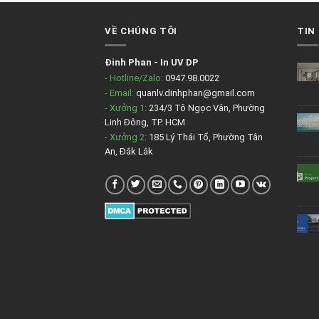
VỀ CHÚNG TÔI
TIN
Đinh Phan
-
In UV DP
- Hotline/Zalo:
0947.98.0022
- Email:
quanlv.dinhphan@gmail.com
- Xưởng 1:
234/3 Tô Ngọc Vân, Phường
Linh Đông, TP. HCM
- Xưởng 2:
185 Lý Thái Tổ, Phường Tân
An, Đắk Lắk