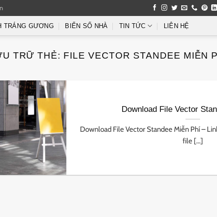
an
H TRÁNG GƯƠNG
BIỂN SỐ NHÀ
TIN TỨC
LIÊN HỆ
ƯU TRỮ THẺ:
FILE VECTOR STANDEE MIỄN P
Download File Vector Sta
Download File Vector Standee Miễn Phí – Lin
file [...]