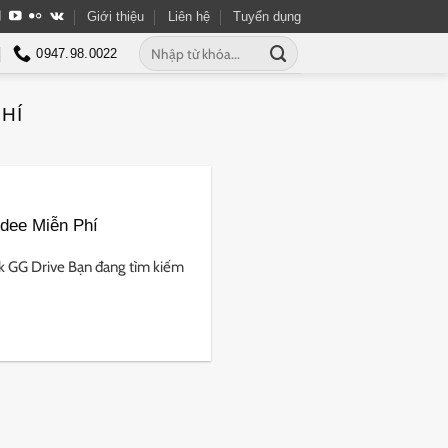
Giới thiệu
Liên hệ
Tuyển dụng
Tìm
0947.98.0022
kiếm:
HÍ
ndee Miễn Phí
k GG Drive Bạn đang tìm kiếm