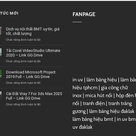
 TỨC MỚI
FANPAGE
Dịch vụ nội thất BMT uy tín, giá
tốt, chất lượng
ở
Chức năng bình luận bị tắt
Dịch
vụ
Tải Corel VideoStudio Ultimate
nội
2020 – Link GG Drive
thất
BMT
ở
Chức năng bình luận bị tắt
uy
Tải
tín,
Corel
Download Microsoft Project
giá
VideoStudio
2019 Full – Link GG Drive
tốt,
in uv
|
làm bảng hiệu
|
làm bả
Ultimate
chất
2020
ở
Chức năng bình luận bị tắt
hiệu tphcm
|
gia công chữ
lượng
–
Download
Link
Microsoft
Cài Đặt Vray 7 For 3ds Max 2025
inox
|
mica hút nổi
|
hộp đèn 
GG
Project
Full – Link GG Drive
Drive
2019
nổi
|
tranh điện
|
tranh tráng
Full
ở
Chức năng bình luận bị tắt
–
Cài
gương
|
làm bảng hiệu đaklak
Link
Đặt
GG
Vray
làm bảng hiệu bmt
|
in uv bm
Drive
7
uv đaklak
For
3ds
Max