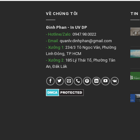
VỀ CHÚNG TÔI
TIN
Đinh Phan
-
In UV DP
- Hotline/Zalo:
0947.98.0022
- Email:
quanlv.dinhphan@gmail.com
- Xưởng 1:
234/3 Tô Ngọc Vân, Phường
Linh Đông, TP. HCM
- Xưởng 2:
185 Lý Thái Tổ, Phường Tân
An, Đắk Lắk