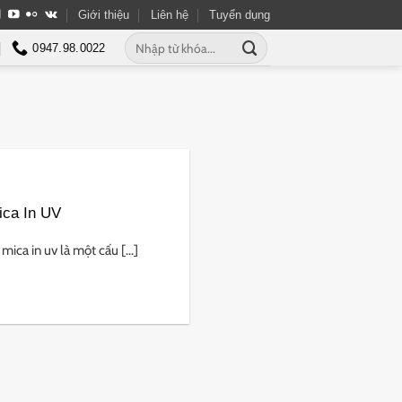
Giới thiệu
Liên hệ
Tuyển dụng
Tìm
0947.98.0022
kiếm:
ica In UV
ca in uv là một cấu [...]