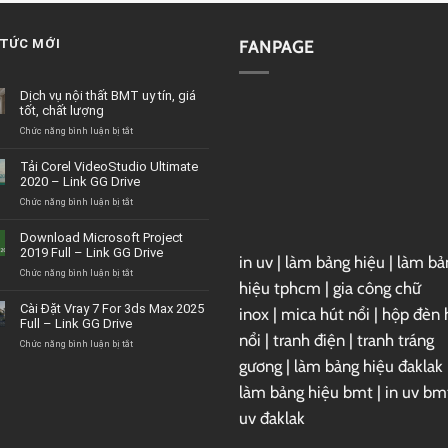
 TỨC MỚI
FANPAGE
Dịch vụ nội thất BMT uy tín, giá
tốt, chất lượng
ở
Chức năng bình luận bị tắt
Dịch
vụ
Tải Corel VideoStudio Ultimate
nội
2020 – Link GG Drive
thất
BMT
ở
Chức năng bình luận bị tắt
uy
Tải
tín,
Corel
Download Microsoft Project
giá
VideoStudio
2019 Full – Link GG Drive
tốt,
in uv
|
làm bảng hiệu
|
làm bả
Ultimate
chất
2020
ở
Chức năng bình luận bị tắt
hiệu tphcm
|
gia công chữ
lượng
–
Download
Link
Microsoft
Cài Đặt Vray 7 For 3ds Max 2025
inox
|
mica hút nổi
|
hộp đèn 
GG
Project
Full – Link GG Drive
Drive
2019
nổi
|
tranh điện
|
tranh tráng
Full
ở
Chức năng bình luận bị tắt
–
Cài
gương
|
làm bảng hiệu đaklak
Link
Đặt
GG
Vray
làm bảng hiệu bmt
|
in uv bm
Drive
7
uv đaklak
For
3ds
Max