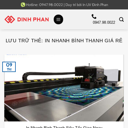
Bỏ
Hotline:
0947.98.0022
|
Duy trì bởi
In UV Đinh Phan
qua
nội
0947.98.0022
dung
LƯU TRỮ THẺ:
IN NHANH BÌNH THẠNH GIÁ RẺ
09
Th1
In Nhanh Bình Thạnh Siêu Tốc Giao Ngay