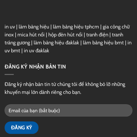
Drive
in uv
|
làm bảng hiệu
|
làm bảng hiệu tphcm
|
gia công chữ
inox
|
mica hút nổi
|
hộp đèn hút nổi
|
tranh điện
|
tranh
tráng gương
|
làm bảng hiệu đaklak
|
làm bảng hiệu bmt
|
in
uv bmt
|
in uv đaklak
ĐĂNG KÝ NHẬN BẢN TIN
Đăng ký nhận bản tin từ chúng tôi để không bỏ lỡ những
khuyến mại lớn dành riêng cho bạn.