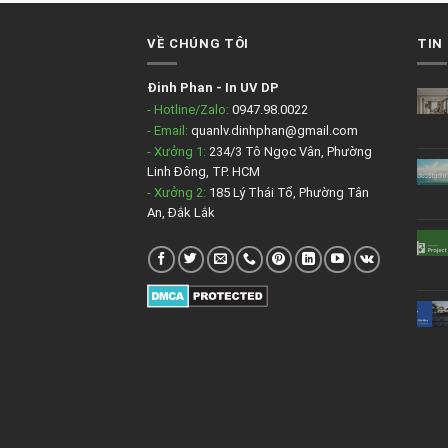
VỀ CHÚNG TÔI
TIN
Đinh Phan
-
In UV DP
- Hotline/Zalo:
0947.98.0022
- Email:
quanlv.dinhphan@gmail.com
- Xưởng 1:
234/3 Tô Ngọc Vân, Phường
Linh Đông, TP. HCM
- Xưởng 2:
185 Lý Thái Tổ, Phường Tân
An, Đắk Lắk