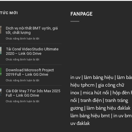
 TỨC MỚI
FANPAGE
Dịch vụ nội thất BMT uy tín, giá
tốt, chất lượng
ở
Chức năng bình luận bị tắt
Dịch
vụ
Tải Corel VideoStudio Ultimate
nội
2020 – Link GG Drive
thất
BMT
ở
Chức năng bình luận bị tắt
uy
Tải
tín,
Corel
Download Microsoft Project
giá
VideoStudio
2019 Full – Link GG Drive
tốt,
in uv
|
làm bảng hiệu
|
làm bả
Ultimate
chất
2020
ở
Chức năng bình luận bị tắt
hiệu tphcm
|
gia công chữ
lượng
–
Download
Link
Microsoft
Cài Đặt Vray 7 For 3ds Max 2025
inox
|
mica hút nổi
|
hộp đèn 
GG
Project
Full – Link GG Drive
Drive
2019
nổi
|
tranh điện
|
tranh tráng
Full
ở
Chức năng bình luận bị tắt
–
Cài
gương
|
làm bảng hiệu đaklak
Link
Đặt
GG
Vray
làm bảng hiệu bmt
|
in uv bm
Drive
7
uv đaklak
For
3ds
Max