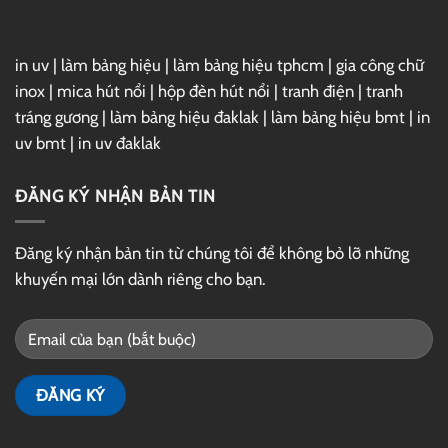
in uv
|
làm bảng hiệu
|
làm bảng hiệu tphcm
|
gia công chữ
inox
|
mica hút nổi
|
hộp đèn hút nổi
|
tranh điện
|
tranh
tráng gương
|
làm bảng hiệu đaklak
|
làm bảng hiệu bmt
|
in
uv bmt
|
in uv đaklak
ĐĂNG KÝ NHẬN BẢN TIN
Đăng ký nhận bản tin từ chúng tôi để không bỏ lỡ những
khuyến mại lớn dành riêng cho bạn.