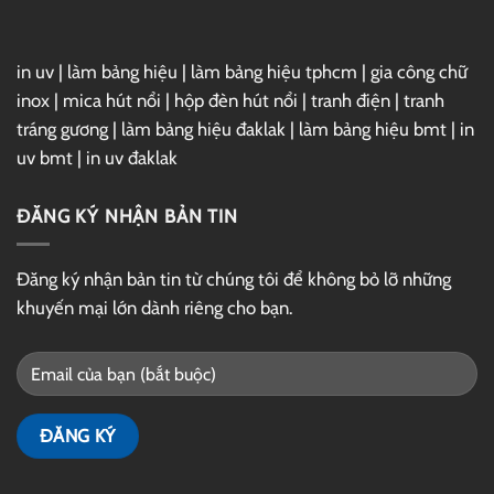
in uv
|
làm bảng hiệu
|
làm bảng hiệu tphcm
|
gia công chữ
inox
|
mica hút nổi
|
hộp đèn hút nổi
|
tranh điện
|
tranh
tráng gương
|
làm bảng hiệu đaklak
|
làm bảng hiệu bmt
|
in
uv bmt
|
in uv đaklak
ĐĂNG KÝ NHẬN BẢN TIN
Đăng ký nhận bản tin từ chúng tôi để không bỏ lỡ những
khuyến mại lớn dành riêng cho bạn.