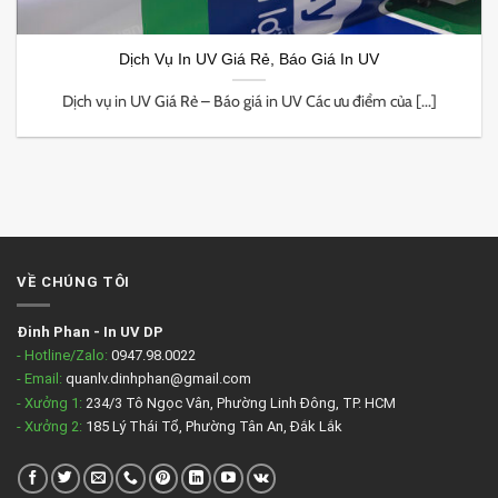
Dịch Vụ In UV Giá Rẻ, Báo Giá In UV
Dịch vụ in UV Giá Rẻ – Báo giá in UV Các ưu điểm của [...]
VỀ CHÚNG TÔI
Đinh Phan
-
In UV DP
- Hotline/Zalo:
0947.98.0022
- Email:
quanlv.dinhphan@gmail.com
- Xưởng 1:
234/3 Tô Ngọc Vân, Phường Linh Đông, TP. HCM
- Xưởng 2:
185 Lý Thái Tổ, Phường Tân An, Đắk Lắk