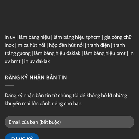
Link
GG
Drive
in uv
|
làm bảng hiệu
|
làm bảng hiệu tphcm
|
gia công chữ
inox
|
mica hút nổi
|
hộp đèn hút nổi
|
tranh điện
|
tranh
tráng gương
|
làm bảng hiệu đaklak
|
làm bảng hiệu bmt
|
in
uv bmt
|
in uv đaklak
ĐĂNG KÝ NHẬN BẢN TIN
Đăng ký nhận bản tin từ chúng tôi để không bỏ lỡ những
khuyến mại lớn dành riêng cho bạn.