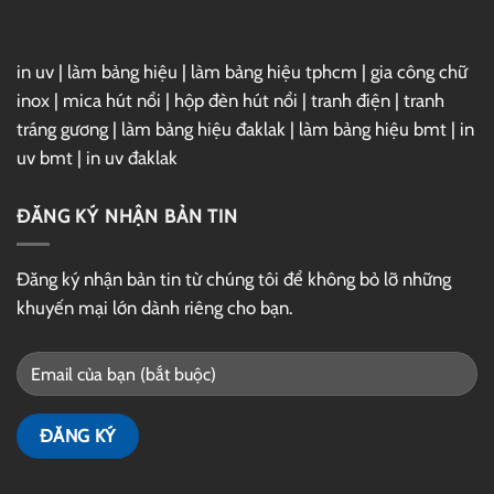
in uv
|
làm bảng hiệu
|
làm bảng hiệu tphcm
|
gia công chữ
inox
|
mica hút nổi
|
hộp đèn hút nổi
|
tranh điện
|
tranh
tráng gương
|
làm bảng hiệu đaklak
|
làm bảng hiệu bmt
|
in
uv bmt
|
in uv đaklak
ĐĂNG KÝ NHẬN BẢN TIN
Đăng ký nhận bản tin từ chúng tôi để không bỏ lỡ những
khuyến mại lớn dành riêng cho bạn.