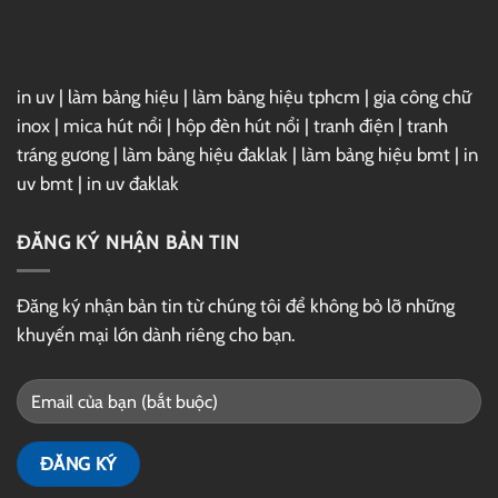
Drive
in uv
|
làm bảng hiệu
|
làm bảng hiệu tphcm
|
gia công chữ
inox
|
mica hút nổi
|
hộp đèn hút nổi
|
tranh điện
|
tranh
tráng gương
|
làm bảng hiệu đaklak
|
làm bảng hiệu bmt
|
in
uv bmt
|
in uv đaklak
ĐĂNG KÝ NHẬN BẢN TIN
Đăng ký nhận bản tin từ chúng tôi để không bỏ lỡ những
khuyến mại lớn dành riêng cho bạn.