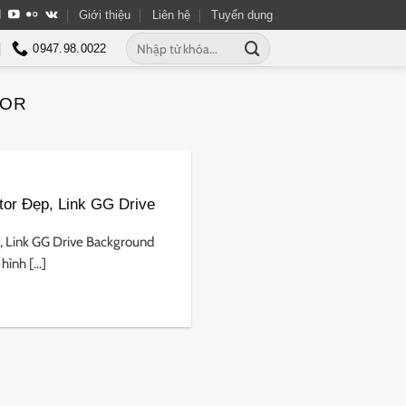
Giới thiệu
Liên hệ
Tuyển dụng
Tìm
0947.98.0022
kiếm:
LOR
tor Đẹp, Link GG Drive
, Link GG Drive Background
ình [...]