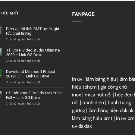
 TỨC MỚI
FANPAGE
Dịch vụ nội thất BMT uy tín, giá
tốt, chất lượng
ở
Chức năng bình luận bị tắt
Dịch
vụ
Tải Corel VideoStudio Ultimate
nội
2020 – Link GG Drive
thất
BMT
ở
Chức năng bình luận bị tắt
uy
Tải
tín,
Corel
Download Microsoft Project
giá
VideoStudio
2019 Full – Link GG Drive
tốt,
in uv
|
làm bảng hiệu
|
làm bả
Ultimate
chất
2020
ở
Chức năng bình luận bị tắt
hiệu tphcm
|
gia công chữ
lượng
–
Download
Link
Microsoft
Cài Đặt Vray 7 For 3ds Max 2025
inox
|
mica hút nổi
|
hộp đèn 
GG
Project
Full – Link GG Drive
Drive
2019
nổi
|
tranh điện
|
tranh tráng
Full
ở
Chức năng bình luận bị tắt
–
Cài
gương
|
làm bảng hiệu đaklak
Link
Đặt
GG
Vray
làm bảng hiệu bmt
|
in uv bm
Drive
7
uv đaklak
For
3ds
Max