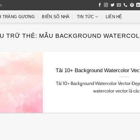
an
H TRÁNG GƯƠNG
BIỂN SỐ NHÀ
TIN TỨC
LIÊN HỆ
U TRỮ THẺ:
MẪU BACKGROUND WATERCO
Tải 10+ Background Watercolor Vec
Tải 10+ Background Watercolor Vector Đẹp
watercolor vector là các h