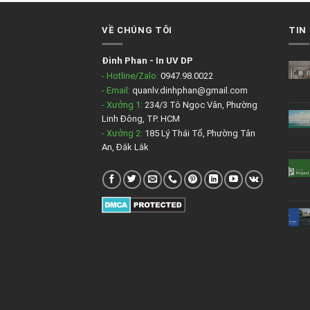
VỀ CHÚNG TÔI
TIN
Đinh Phan
-
In UV DP
- Hotline/Zalo:
0947.98.0022
- Email:
quanlv.dinhphan@gmail.com
- Xưởng 1:
234/3 Tô Ngọc Vân, Phường
Linh Đông, TP. HCM
- Xưởng 2:
185 Lý Thái Tổ, Phường Tân
An, Đắk Lắk